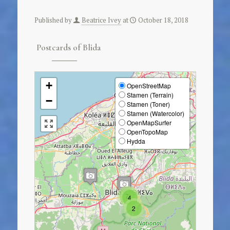
Published by
Beatrice Ivey
at
October 18, 2018
Postcards of Blida
+
OpenStreetMap
Stamen (Terrain)
−
Stamen (Toner)
Stamen (Watercolor)
OpenMapSurfer
OpenTopoMap
Hydda
7
4
2