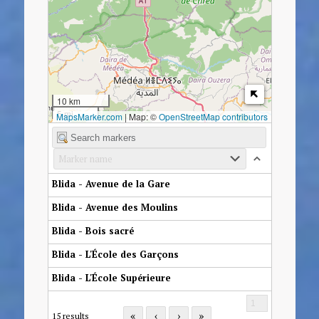
10 km
5 mi
MapsMarker.com
|
Map: ©
OpenStreetMap contributors
Blida - Avenue de la Gare
Blida - Avenue des Moulins
Blida - Bois sacré
Blida - L'École des Garçons
Blida - L'École Supérieure
«
‹
›
»
15 results